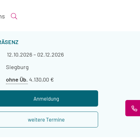
ns
Suche öffnen
ERANSTALTUNGSART
RÄSENZ
Veranstaltungszeitraum
12.10.2026
–
02.12.2026
Veranstaltungsort
Siegburg
Preis
ohne Üb.
4.130,00 €
ohne
Übernachtung
Anmeldung
weitere Termine