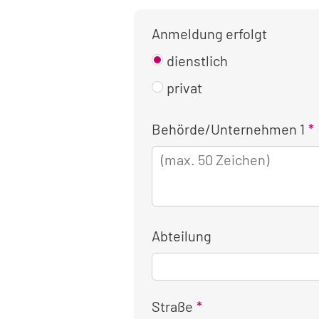
Anmeldung erfolgt
dienstlich
privat
Kontaktinformationen
Behörde/Unternehmen 1
für
die
dienstliche
Anmeldung
Abteilung
Straße