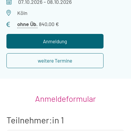
Veranstaltungszeitraum
07.10.2026
–
08.10.2026
Veranstaltungsort
Köln
Preis
ohne Üb.
840,00 €
ohne
Übernachtung
Anmeldung
weitere Termine
Anmeldeformular
Teilnehmer:in 1