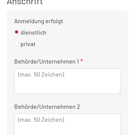
Anschrift
Anmeldung erfolgt
dienstlich
privat
Kontaktinformationen
Behörde/Unternehmen 1
für
die
dienstliche
Anmeldung
Behörde/Unternehmen 2