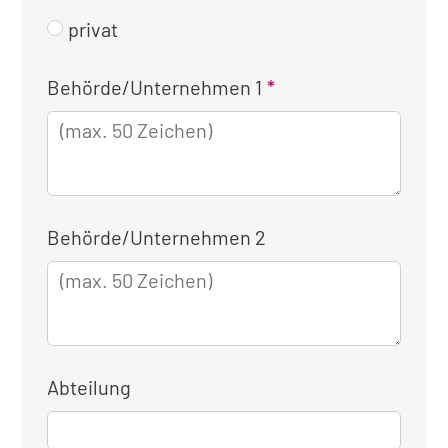
privat
Kontaktinformationen
Behörde/Unternehmen 1
für
die
dienstliche
Anmeldung
Behörde/Unternehmen 2
Abteilung