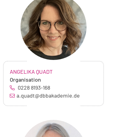
von
Angelika
Quadt
NAME:
,
ANGELIKA QUADT
Organisation
0228 8193-168
a.quadt@dbbakademie.de
Foto
von