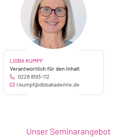
Lioba
Kumpf
NAME:
,
LIOBA KUMPF
Verantwortlich für den Inhalt
0228 8193-112
l.kumpf@dbbakademie.de
Unser Seminarangebot