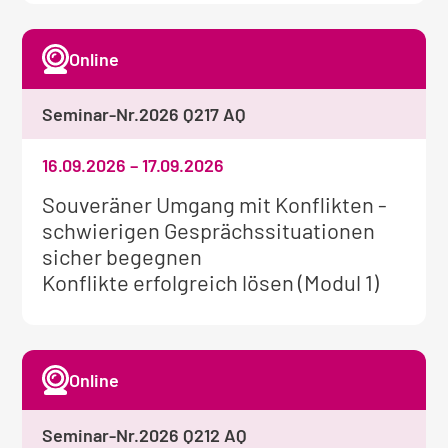
Online
Seminar-Nr.
2026 Q217 AQ
16.09.2026
–
17.09.2026
Weitere
Souveräner Umgang mit Konflikten -
Informationen
schwierigen Gesprächssituationen
zum
sicher begegnen
Seminar:
Konflikte erfolgreich lösen (Modul 1)
Online
Seminar-Nr.
2026 Q212 AQ