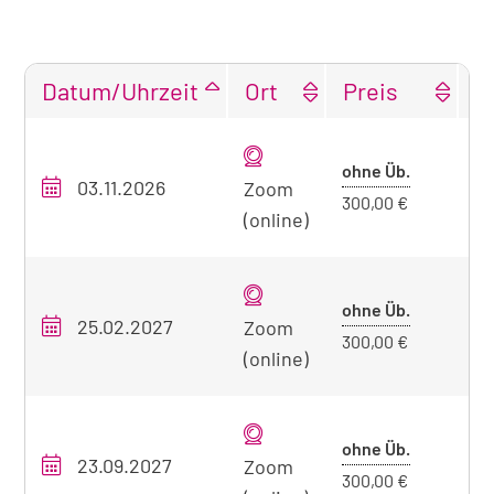
Datum/Uhrzeit
Ort
Preis
F
Tabellarische
Übersicht
Preis
ohne Üb.
03.11.2026
O
unseres
Zoom
ohne
300,00 €
Seminarangebots
(online)
Übernacht
zum
aktuell
sichtbaren
Preis
ohne Üb.
25.02.2027
O
Zoom
Seminar
ohne
300,00 €
(online)
Übernacht
Preis
ohne Üb.
23.09.2027
O
Zoom
ohne
300,00 €