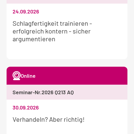
24.09.2026
Weitere
Schlagfertigkeit trainieren -
Informationen
erfolgreich kontern - sicher
zum
argumentieren
Seminar:
Online
Seminar-Nr.
2026 Q213 AQ
30.09.2026
Weitere
Verhandeln? Aber richtig!
Informationen