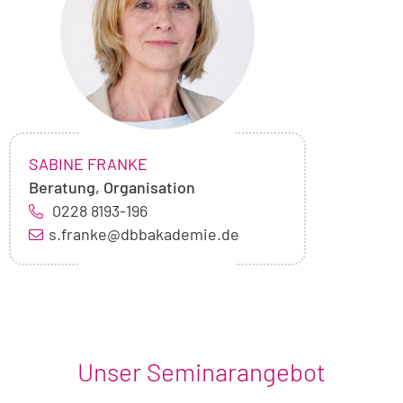
Franke
NAME:
,
SABINE FRANKE
Beratung, Organisation
0228 8193-196
s.franke@dbbakademie.de
Unser Seminarangebot