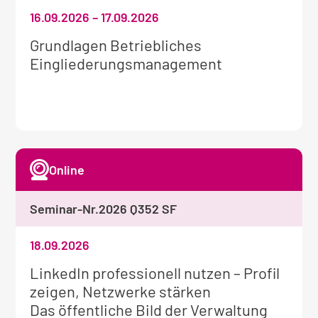
16.09.2026
–
17.09.2026
Weitere
Grundlagen Betriebliches
Informationen
Eingliederungsmanagement
zum
Seminar:
Online
Seminar-Nr.
2026 Q352 SF
18.09.2026
Weitere
LinkedIn professionell nutzen – Profil
Informationen
zeigen, Netzwerke stärken
zum
Das öffentliche Bild der Verwaltung