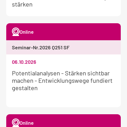
Seminar:
stärken
Online
Seminar-Nr.
2026 Q251 SF
06.10.2026
Weitere
Potentialanalysen - Stärken sichtbar
Informationen
machen - Entwicklungswege fundiert
zum
gestalten
Seminar:
Online