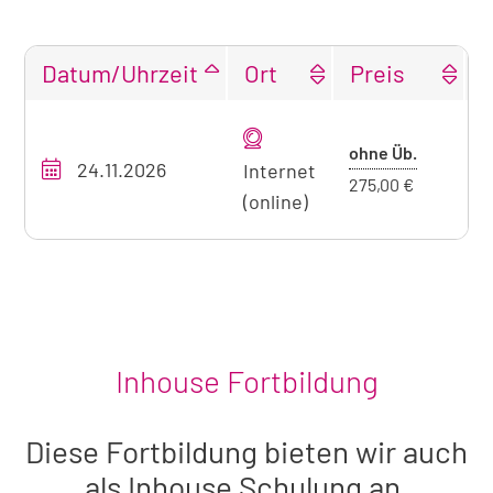
Datum/Uhrzeit
Ort
Preis
Tabellarische
Übersicht
Preis
ohne Üb.
24.11.2026
O
unseres
Internet
ohne
275,00 €
Seminarangebots
(online)
Übernach
zum
aktuell
sichtbaren
Seminar
Inhouse Fortbildung
Diese Fortbildung bieten wir auch
als Inhouse Schulung an.