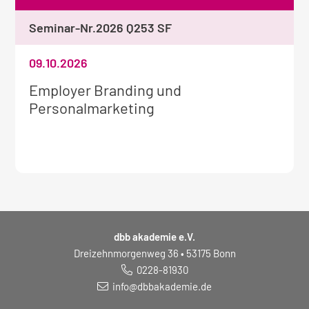
Seminar-Nr.
2026 Q253 SF
09.10.2026
Weitere
Employer Branding und
Informationen
Personalmarketing
zum
Seminar:
dbb akademie e.V.
Dreizehnmorgenweg 36 • 53175 Bonn
0228-81930
info@dbbakademie.de