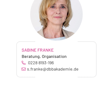
Sabine
Franke
NAME:
,
SABINE FRANKE
Beratung, Organisation
0228 8193-196
s.franke@dbbakademie.de