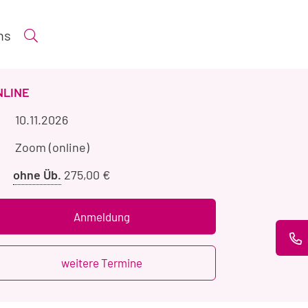
ns
Suche öffnen
ERANSTALTUNGSART
NLINE
Veranstaltungszeitraum
10.11.2026
Veranstaltungsort
Zoom (online)
Preis
ohne Üb.
275,00 €
ohne
Übernachtung
Anmeldung
weitere Termine