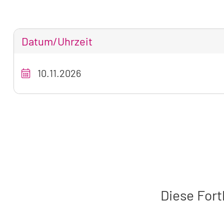
Datum/Uhrzeit
Tabellarische
10.11.2026
Übersicht
unseres
Seminarangebots
zum
aktuell
sichtbaren
Seminar
Diese Fort