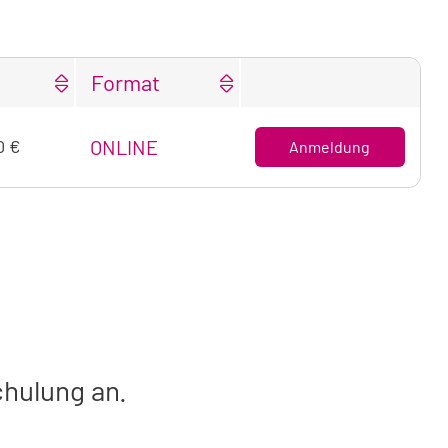
Format
0 €
ONLINE
Anmeldung
achtung
chulung an.