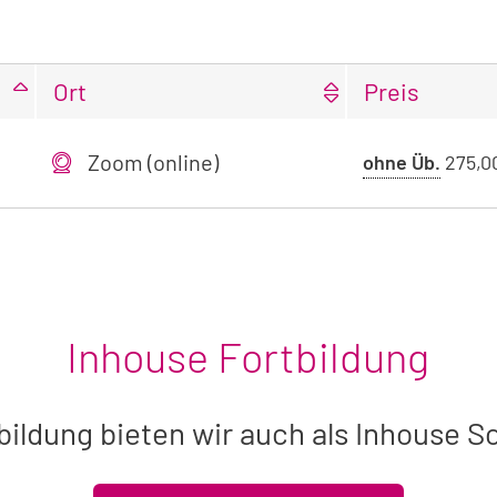
Ort
Preis
Zoom (online)
Preis
ohne Üb.
275,0
ohne
Übern
Inhouse Fortbildung
bildung bieten wir auch als Inhouse S