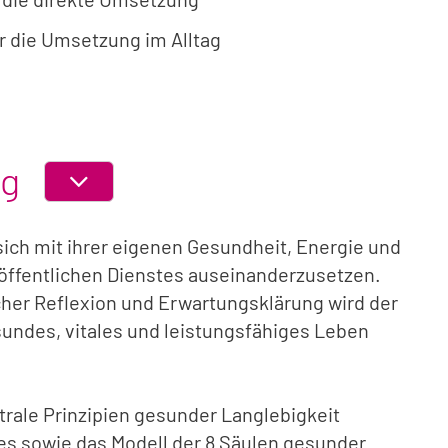
 die Umsetzung im Alltag
ng
ABSCHNITT
EIN-
ich mit ihrer eigenen Gesundheit, Energie und
ODER
AUSKLAPPEN
 öffentlichen Dienstes auseinanderzusetzen.
cher Reflexion und Erwartungsklärung wird der
esundes, vitales und leistungsfähiges Leben
rale Prinzipien gesunder Langlebigkeit
s sowie das Modell der 8 Säulen gesunder