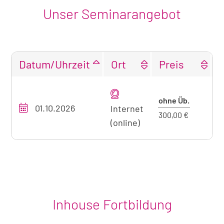
Unser Seminarangebot
Datum/Uhrzeit
Ort
Preis
Tabellarische
Übersicht
Preis
ohne Üb.
01.10.2026
O
unseres
Internet
ohne
300,00 €
Seminarangebots
(online)
Übernach
zum
aktuell
sichtbaren
Seminar
Inhouse Fortbildung