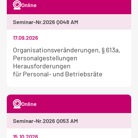
Online
Seminar-Nr.
2026 Q048 AM
17.09.2026
Weitere
Organisationsveränderungen, § 613a,
Informationen
Personalgestellungen
zum
Herausforderungen
Seminar:
für Personal- und Betriebsräte
Online
Seminar-Nr.
2026 Q053 AM
15.10.2026