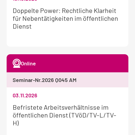
Weitere
Doppelte Power: Rechtliche Klarheit
Informationen
für Nebentätigkeiten im öffentlichen
zum
Dienst
Seminar:
Online
Seminar-Nr.
2026 Q045 AM
03.11.2026
Weitere
Befristete Arbeitsverhältnisse im
Informationen
öffentlichen Dienst (TVöD/TV-L/TV-
zum
H)
Seminar: