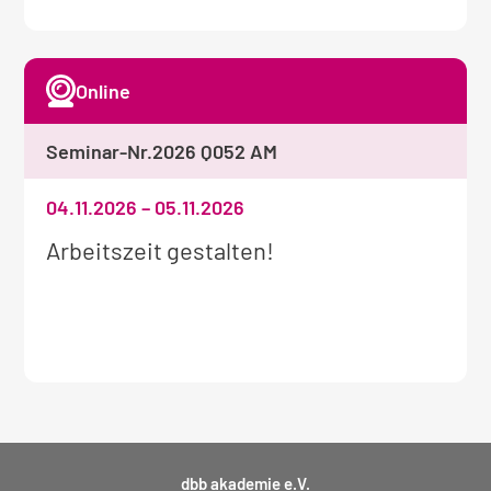
Online
Seminar-Nr.
2026 Q052 AM
04.11.2026
–
05.11.2026
Weitere
Arbeitszeit gestalten!
Informationen
zum
Seminar:
dbb akademie e.V.