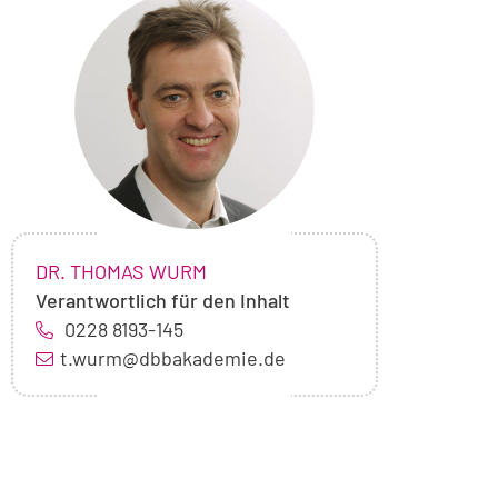
Foto
von
Dr.
Thomas
Wurm
NAME:
,
DR. THOMAS WURM
Verantwortlich für den Inhalt
0228 8193-145
t.wurm@dbbakademie.de