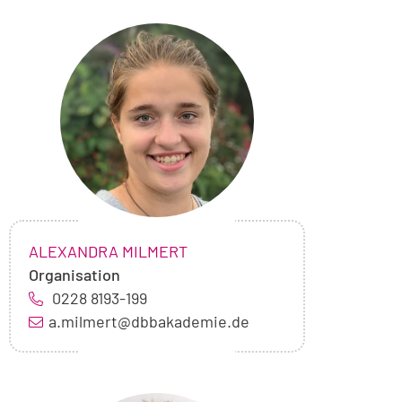
Foto
von
Alexandra
Milmert
NAME:
,
ALEXANDRA MILMERT
Organisation
0228 8193-199
a.milmert@dbbakademie.de