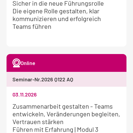
Weitere
Sicher in die neue Führungsrolle
Informationen
Die eigene Rolle gestalten, klar
zum
kommunizieren und erfolgreich
Seminar:
Teams führen
Online
Seminar-Nr.
2026 Q122 AQ
03.11.2026
Weitere
Zusammenarbeit gestalten - Teams
Informationen
entwickeln, Veränderungen begleiten,
zum
Vertrauen stärken
Seminar:
Führen mit Erfahrung | Modul 3