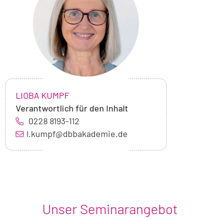
Lioba
Kumpf
NAME:
,
LIOBA KUMPF
Verantwortlich für den Inhalt
0228 8193-112
l.kumpf@dbbakademie.de
Unser Seminarangebot