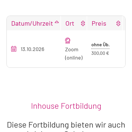
Datum/Uhrzeit
Ort
Preis
F
Tabellarische
Übersicht
Preis
ohne Üb.
13.10.2026
O
unseres
Zoom
ohne
300,00 €
Seminarangebots
(online)
Übernacht
zum
aktuell
sichtbaren
Seminar
Inhouse Fortbildung
Diese Fortbildung bieten wir auch