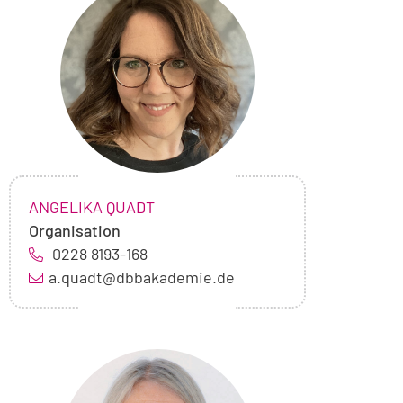
von
Angelika
Quadt
NAME:
,
ANGELIKA QUADT
Organisation
0228 8193-168
a.quadt@dbbakademie.de
Foto
von