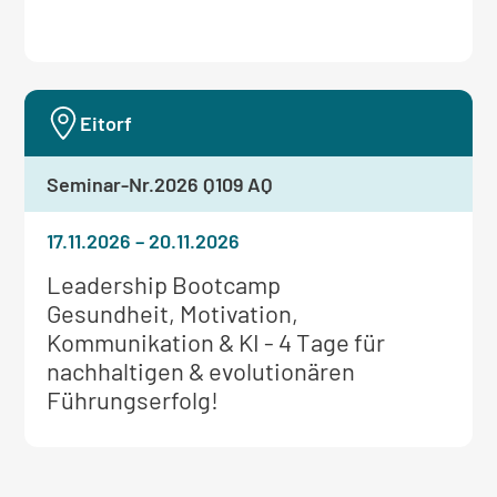
Eitorf
Seminar-Nr.
2026 Q109 AQ
17.11.2026
–
20.11.2026
Weitere
Leadership Bootcamp
Informationen
Gesundheit, Motivation,
zum
Kommunikation & KI - 4 Tage für
Seminar:
nachhaltigen & evolutionären
Führungserfolg!