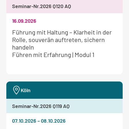
Seminar-Nr.
2026 Q120 AQ
16.09.2026
Weitere
Führung mit Haltung – Klarheit in der
Informationen
Rolle, souverän auftreten, sichern
zum
handeln
Seminar:
Führen mit Erfahrung | Modul 1
Köln
Seminar-Nr.
2026 Q119 AQ
07.10.2026
–
08.10.2026