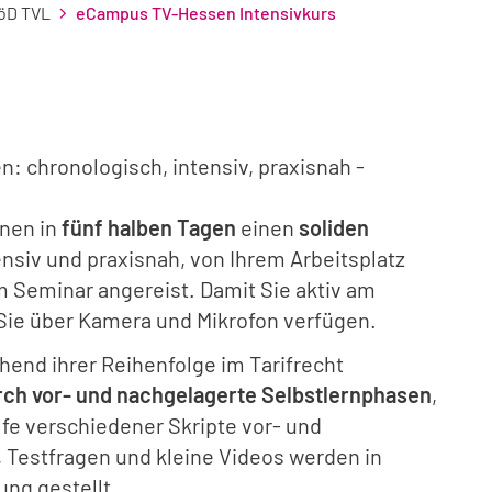
öD TVL
eCampus TV-Hessen Intensivkurs
: chronologisch, intensiv, praxisnah -
hnen in
fünf halben Tagen
einen
soliden
ensiv und praxisnah, von Ihrem Arbeitsplatz
m Seminar angereist. Damit Sie aktiv am
ie über Kamera und Mikrofon verfügen.
end ihrer Reihenfolge im Tarifrecht
urch vor- und nachgelagerte Selbstlernphasen
,
fe verschiedener Skripte vor- und
 Testfragen und kleine Videos werden in
ng gestellt.