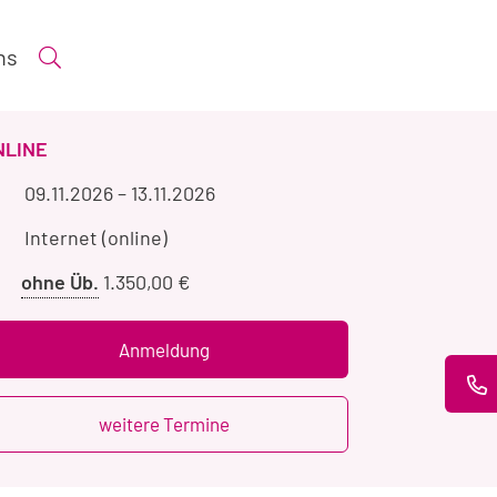
ns
Suche öffnen
ERANSTALTUNGSART
NLINE
Veranstaltungszeitraum
09.11.2026
–
13.11.2026
Veranstaltungsort
Internet (online)
Preis
ohne Üb.
1.350,00 €
ohne
Übernachtung
Anmeldung
weitere Termine