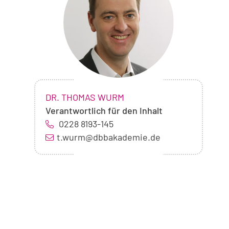
Dr.
Thomas
Wurm
NAME:
,
DR. THOMAS WURM
Verantwortlich für den Inhalt
0228 8193-145
t.wurm@dbbakademie.de