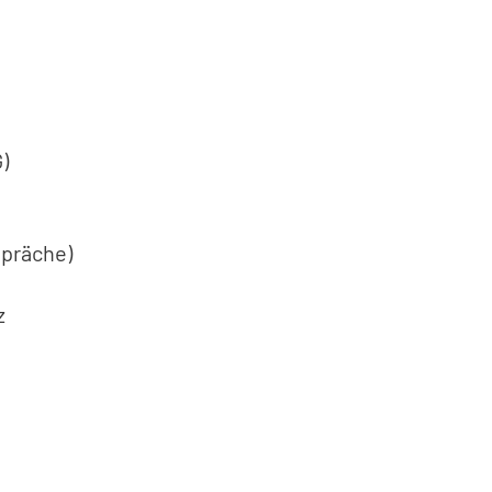
EIN-
ODER
AUSKLAPPEN
)
präche)
z