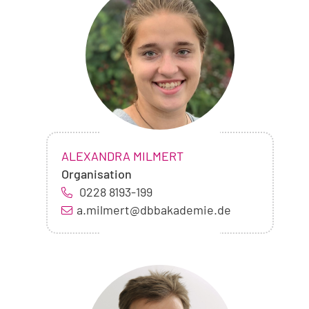
von
Alexandra
Milmert
NAME:
,
ALEXANDRA MILMERT
Organisation
0228 8193-199
a.milmert@dbbakademie.de
Foto
von