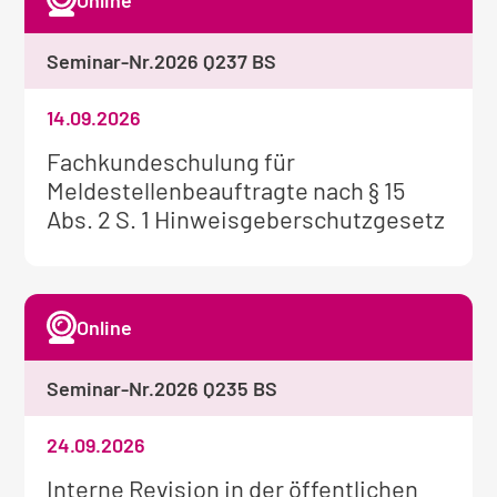
Online
Seminar-Nr.
2026 Q237 BS
14.09.2026
Weitere
Fachkundeschulung für
Informationen
Meldestellenbeauftragte nach § 15
zum
Abs. 2 S. 1 Hinweisgeberschutzgesetz
Seminar:
Online
Seminar-Nr.
2026 Q235 BS
24.09.2026
Weitere
Interne Revision in der öffentlichen