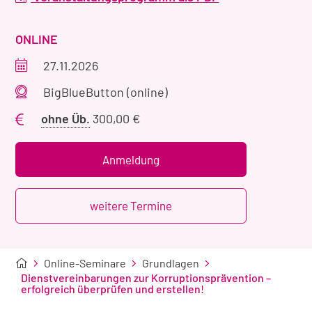
VERANSTALTUNGSART
ONLINE
Veranstaltungszeitraum
27.11.2026
Veranstaltungsort
BigBlueButton (online)
Preis
ohne Üb.
300,00 €
ohne
Übernachtung
Anmeldung
weitere Termine
Online-Seminare
Grundlagen
Dienstvereinbarungen zur Korruptionsprävention –
erfolgreich überprüfen und erstellen!