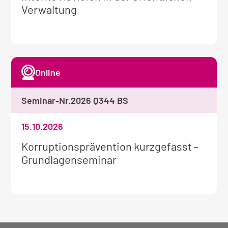
Informationen
Verwaltung
zum
Seminar:
Online
Seminar-Nr.
2026 Q344 BS
15.10.2026
Weitere
Korruptionsprävention kurzgefasst -
Informationen
Grundlagenseminar
zum
Seminar: