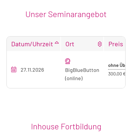
Unser Seminarangebot
Datum/Uhrzeit
Ort
Preis
Tabellarische
Übersicht
Pr
ohne Üb.
27.11.2026
unseres
BigBlueButton
oh
300,00 €
Seminarangebots
(online)
Üb
zum
aktuell
sichtbaren
Seminar
Inhouse Fortbildung