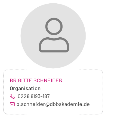
Foto
von
Brigitte
Schneider
NAME:
,
BRIGITTE SCHNEIDER
Organisation
0228 8193-187
b.schneider@dbbakademie.de