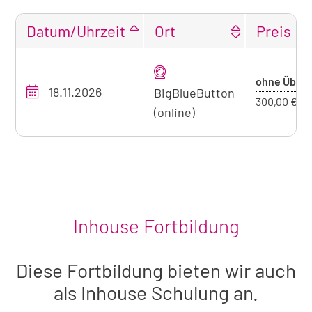
Datum/Uhrzeit
Ort
Preis
Tabellarische
Übersicht
Pr
ohne Üb.
18.11.2026
unseres
BigBlueButton
oh
300,00 €
Seminarangebots
(online)
Üb
zum
aktuell
sichtbaren
Seminar
Inhouse Fortbildung
Diese Fortbildung bieten wir auch
als Inhouse Schulung an.