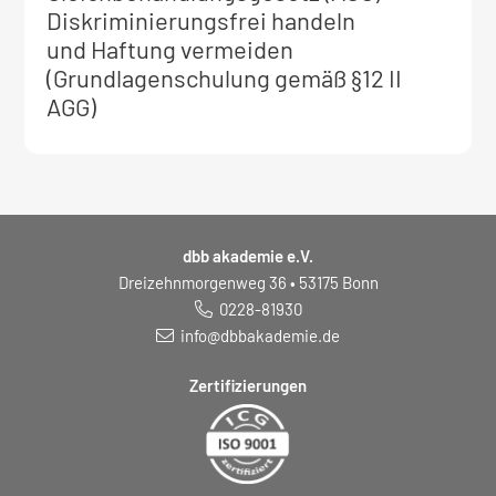
zum
Diskriminierungsfrei handeln
Seminar:
und Haftung vermeiden
(Grundlagenschulung gemäß §12 II
AGG)
dbb akademie e.V.
Dreizehnmorgenweg 36 • 53175 Bonn
0228-81930
info@dbbakademie.de
Zertifizierungen