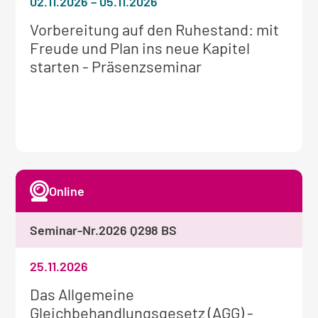
02.11.2026
–
05.11.2026
Weitere
Vorbereitung auf den Ruhestand: mit
Informationen
Freude und Plan ins neue Kapitel
zum
starten - Präsenzseminar
Seminar:
Online
Seminar-Nr.
2026 Q298 BS
25.11.2026
Weitere
Das Allgemeine
Informationen
Gleichbehandlungsgesetz (AGG) -