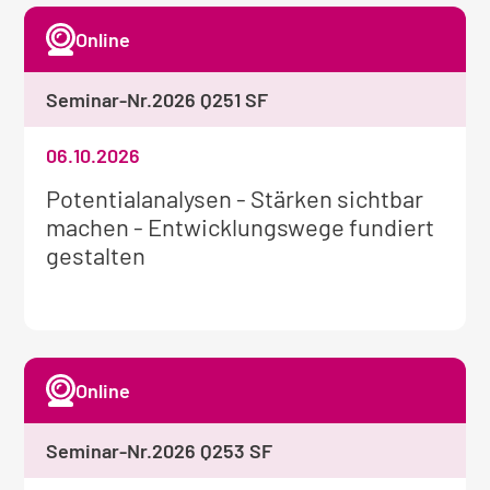
Online
Seminar-Nr.
2026 Q251 SF
06.10.2026
Weitere
Potentialanalysen - Stärken sichtbar
Informationen
machen - Entwicklungswege fundiert
zum
gestalten
Seminar:
Online
Seminar-Nr.
2026 Q253 SF