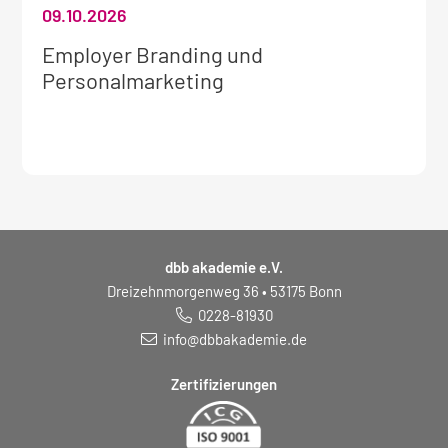
09.10.2026
Weitere
Employer Branding und
Informationen
Personalmarketing
zum
Seminar:
dbb akademie e.V.
Dreizehnmorgenweg 36 • 53175 Bonn
0228-81930
info@dbbakademie.de
Zertifizierungen