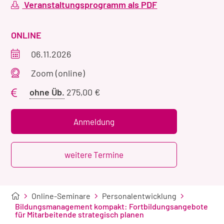
Veranstaltungsprogramm als PDF
VERANSTALTUNGSART
ONLINE
Veranstaltungszeitraum
06.11.2026
Veranstaltungsort
Zoom (online)
Preis
ohne Üb.
275,00 €
ohne
Übernachtung
Anmeldung
weitere Termine
Online-Seminare
Personalentwicklung
Bildungsmanagement kompakt: Fortbildungsangebote
für Mitarbeitende strategisch planen