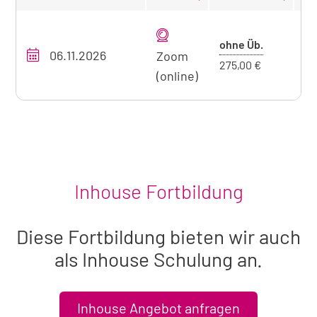
Tabellarische
Übersicht
Preis
ohne Üb.
06.11.2026
O
unseres
Zoom
ohne
275,00 €
Seminarangebots
(online)
Übernacht
zum
aktuell
sichtbaren
Seminar
Inhouse Fortbildung
Diese Fortbildung bieten wir auch
als Inhouse Schulung an.
Inhouse Angebot anfragen