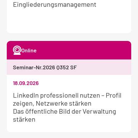
Informationen
Eingliederungsmanagement
zum
Seminar:
Online
Seminar-Nr.
2026 Q352 SF
18.09.2026
Weitere
LinkedIn professionell nutzen – Profil
Informationen
zeigen, Netzwerke stärken
zum
Das öffentliche Bild der Verwaltung
Seminar:
stärken