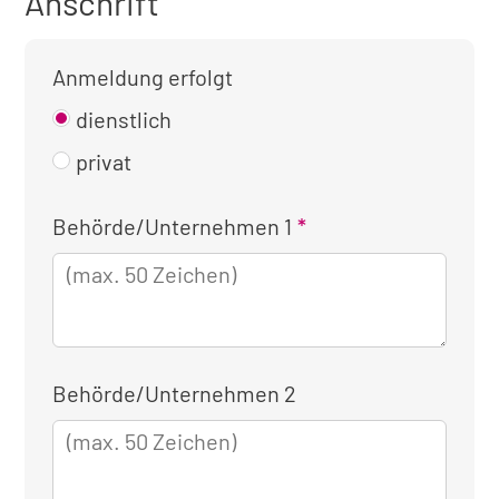
Anschrift
Anmeldung erfolgt
dienstlich
privat
Kontaktinformationen
Behörde/Unternehmen 1
für
die
dienstliche
Anmeldung
Behörde/Unternehmen 2