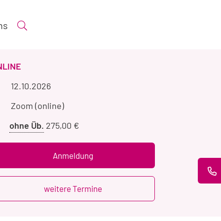
ns
Suche öffnen
ERANSTALTUNGSART
NLINE
Veranstaltungszeitraum
12.10.2026
Veranstaltungsort
Zoom (online)
Preis
ohne Üb.
275,00 €
ohne
Übernachtung
Anmeldung
weitere Termine