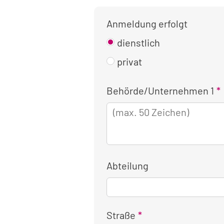
Anmeldung erfolgt
dienstlich
privat
Kontaktinformationen
Behörde/Unternehmen 1
für
die
dienstliche
Anmeldung
Abteilung
Straße