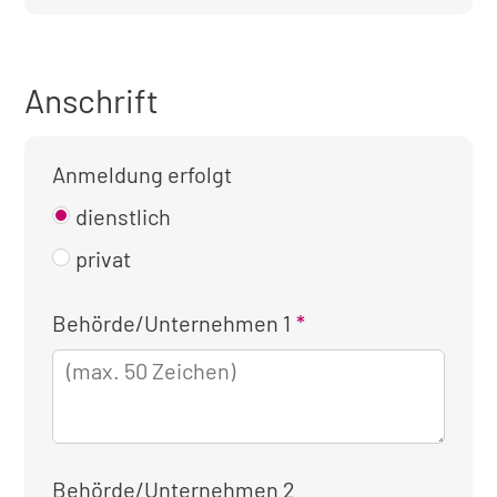
Anschrift
Anmeldung erfolgt
dienstlich
privat
Kontaktinformationen
Behörde/Unternehmen 1
für
die
dienstliche
Anmeldung
Behörde/Unternehmen 2