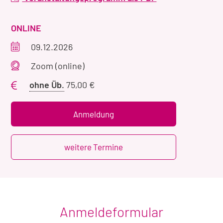
VERANSTALTUNGSART
ONLINE
Veranstaltungszeitraum
09.12.2026
Veranstaltungsort
Zoom (online)
Preis
ohne Üb.
75,00 €
ohne
Übernachtung
Anmeldung
weitere Termine
Anmeldeformular