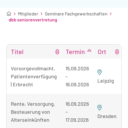
Mitglieder
Seminare Fachgewerkschaften
dbb seniorenvertretung
Titel
Termin
Ort
Tabellarische
Vorsorgevollmacht,
15.09.2026
Übersicht
Patientenverfügung
–
der
Leipzig
gefundenen
| Erbrecht
16.09.2026
Seminare
Rente, Versorgung,
16.09.2026
Besteuerung von
–
Dresden
Alterseinkünften
17.09.2026