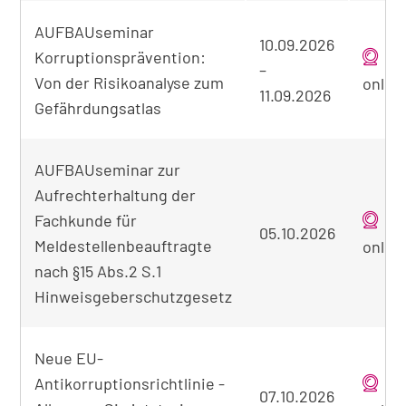
Tabellarische
AUFBAUseminar
Übersicht
10.09.2026
Korruptionsprävention:
der
–
gefundenen
Von der Risikoanalyse zum
onlin
11.09.2026
Seminare
Gefährdungsatlas
AUFBAUseminar zur
Aufrechterhaltung der
Fachkunde für
05.10.2026
Meldestellenbeauftragte
onlin
nach §15 Abs.2 S.1
Hinweisgeberschutzgesetz
Neue EU-
Antikorruptionsrichtlinie -
07.10.2026