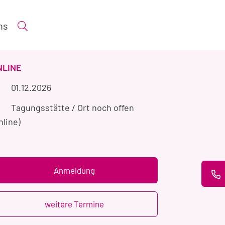
ns
Suche öffnen
ERANSTALTUNGSART
NLINE
Veranstaltungszeitraum
01.12.2026
Veranstaltungsort
Tagungsstätte / Ort noch offen
nline)
Anmeldung
weitere Termine