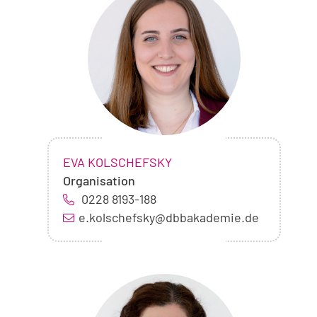
von
Eva
Kolschefsky
NAME:
,
EVA KOLSCHEFSKY
Organisation
0228 8193-188
e.kolschefsky@dbbakademie.de
Foto
von