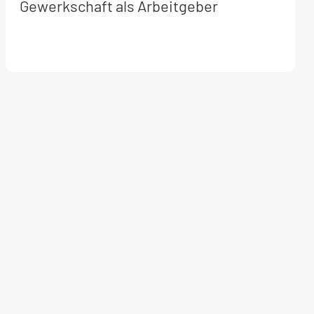
Weitere
Gewerkschaft als Arbeitgeber
Informationen
zum
Seminar: