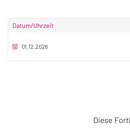
Datum/Uhrzeit
Tabellarische
Übersicht
01.12.2026
unseres
Seminarangebots
zum
aktuell
sichtbaren
Seminar
Diese Fort