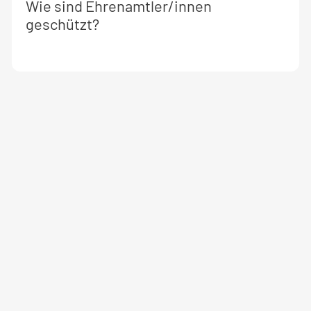
Weitere
Wie sind Ehrenamtler/innen
Informationen
geschützt?
zum
Seminar: