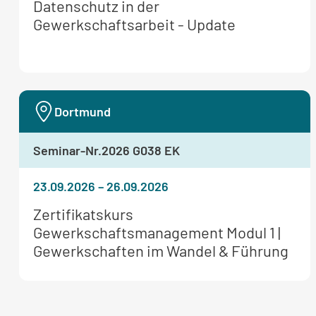
Weitere
Datenschutz in der
Informationen
Gewerkschaftsarbeit - Update
zum
Seminar:
Dortmund
Seminar-Nr.
2026 G038 EK
23.09.2026
–
26.09.2026
Weitere
Zertifikatskurs
Informationen
Gewerkschaftsmanagement Modul 1 |
zum
Gewerkschaften im Wandel & Führung
Seminar: