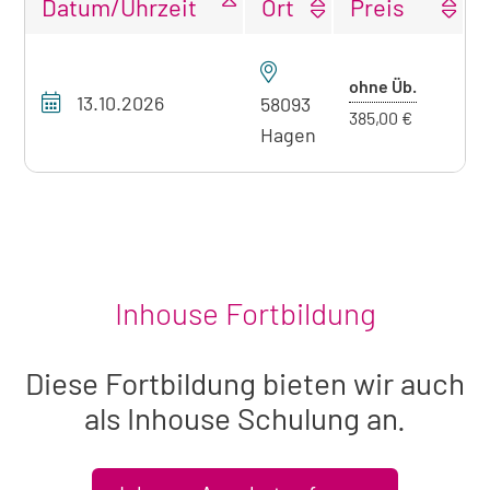
Datum/Uhrzeit
Ort
Preis
Tabellarische
Übersicht
Preis
ohne Üb.
13.10.2026
unseres
58093
ohne
385,00 €
Seminarangebots
Hagen
Übernach
zum
aktuell
sichtbaren
Seminar
Inhouse Fortbildung
Diese Fortbildung bieten wir auch
als Inhouse Schulung an.