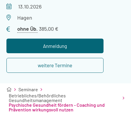
Veranstaltungszeitraum
13.10.2026
Veranstaltungsort
Hagen
Preis
ohne Üb.
385,00 €
ohne
Übernachtung
Anmeldung
weitere Termine
Seminare
Betriebliches/Behördliches
Gesundheitsmanagement
Psychische Gesundheit fördern - Coaching und
Prävention wirkungsvoll nutzen