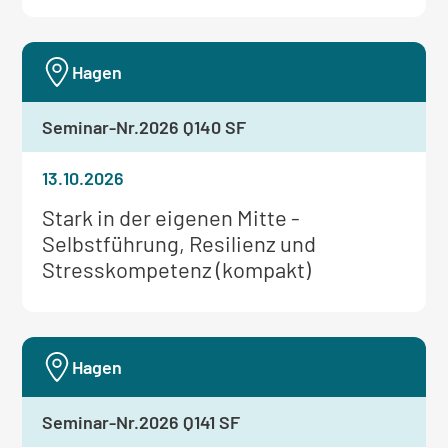
Hagen
Seminar-Nr.
2026 Q140 SF
13.10.2026
Weitere
Stark in der eigenen Mitte -
Informationen
Selbstführung, Resilienz und
zum
Stresskompetenz (kompakt)
Seminar:
Hagen
Seminar-Nr.
2026 Q141 SF