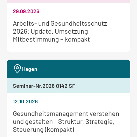
29.09.2026
Weitere
Arbeits- und Gesundheitsschutz
Informationen
2026: Update, Umsetzung,
zum
Mitbestimmung – kompakt
Seminar:
Hagen
Seminar-Nr.
2026 Q142 SF
12.10.2026
Weitere
Gesundheitsmanagement verstehen
Informationen
und gestalten - Struktur, Strategie,
zum
Steuerung (kompakt)
Seminar: