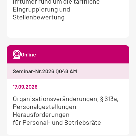
Weitere
Irrtümer rund um die tarifliche
Informationen
Eingruppierung und
zum
Stellenbewertung
Seminar:
Online
Seminar-Nr.
2026 Q048 AM
17.09.2026
Weitere
Organisationsveränderungen, § 613a,
Informationen
Personalgestellungen
zum
Herausforderungen
Seminar:
für Personal- und Betriebsräte