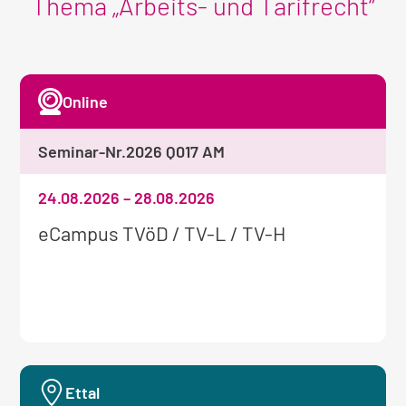
Thema „Arbeits- und Tarifrecht“
Online
Seminar-Nr.
2026 Q017 AM
24.08.2026
–
28.08.2026
Weitere
eCampus TVöD / TV-L / TV-H
Informationen
zum
Seminar:
Ettal