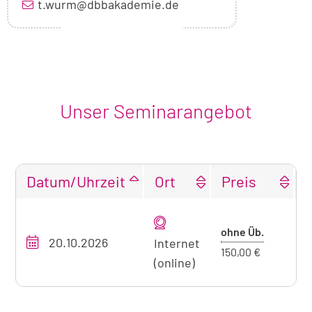
t.wurm@dbbakademie.de
Unser Seminarangebot
Datum/Uhrzeit
Ort
Preis
Tabellarische
Übersicht
Preis
ohne Üb.
20.10.2026
O
unseres
Internet
ohne
150,00 €
Seminarangebots
(online)
Übernach
zum
aktuell