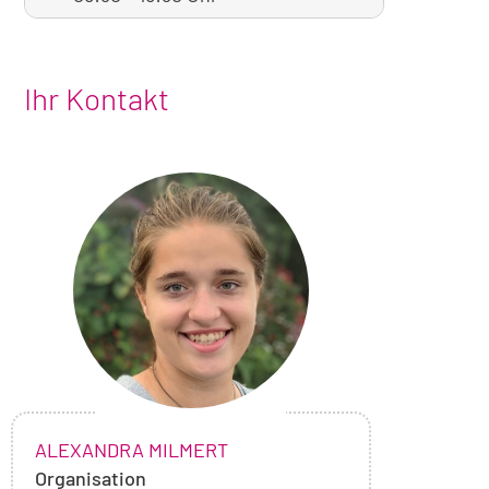
Ihr Kontakt
Foto
von
Alexandra
Milmert
NAME:
,
ALEXANDRA MILMERT
Organisation