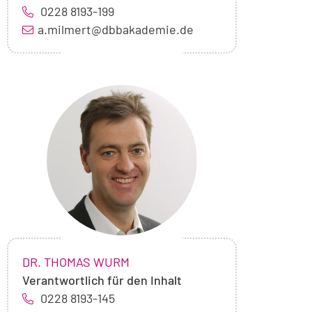
0228 8193-199
a.milmert@dbbakademie.de
Foto
von
Dr.
Thomas
Wurm
NAME:
,
DR. THOMAS WURM
Verantwortlich für den Inhalt
0228 8193-145