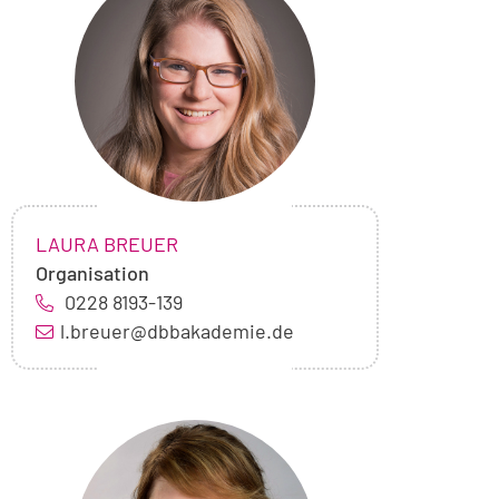
von
Laura
Breuer
NAME:
,
LAURA BREUER
Organisation
0228 8193-139
l.breuer@dbbakademie.de
Foto
von
Kerstin