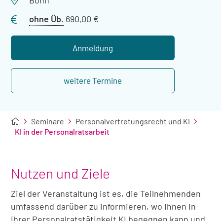
Bonn
Preis
ohne Üb.
690,00 €
ohne
Übernachtung
Anmeldung
weitere Termine
Seminare
Personalvertretungsrecht und KI
KI in der Personalratsarbeit
Nutzen und Ziele
Ziel der Veranstaltung ist es, die Teilnehmenden
umfassend darüber zu informieren, wo ihnen in
ihrer Personalratstätigkeit KI begegnen kann und