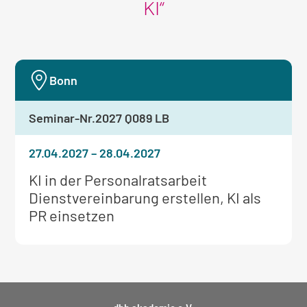
KI“
Bonn
Seminar-Nr.
2027 Q089 LB
27.04.2027
–
28.04.2027
Weitere
KI in der Personalratsarbeit
Informationen
Dienstvereinbarung erstellen, KI als
zum
PR einsetzen
Seminar: