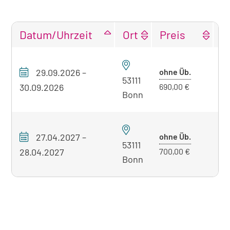
Datum/Uhrzeit
Ort
Preis
F
Tabellarische
Übersicht
Preis
29.09.2026
–
ohne Üb.
P
unseres
53111
ohne
30.09.2026
690,00 €
Seminarangebots
Bonn
Übernacht
zum
aktuell
sichtbaren
Preis
27.04.2027
–
ohne Üb.
P
53111
Seminar
ohne
28.04.2027
700,00 €
Bonn
Übernacht