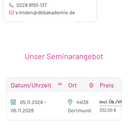
0228 8193-137
v.linden@dbbakademie.de
Unser Seminarangebot
Datum/Uhrzeit
Ort
Preis
Tabellarische
Pr
05.11.2026
–
44139
incl. Üb./VP
Übersicht
mi
unseres
06.11.2026
Dortmund
332,00 €
Seminarangebots
Üb
zum