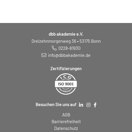
aktuell
sichtbaren
Seminar
dbb akademie e.V.
Dreizehnmorgenweg 36 • 53175 Bonn
0228-81930
info@dbbakademie.de
Zertifizierungen
Besuchen Sie uns auf
AGB
Barrierefreiheit
Datenschutz