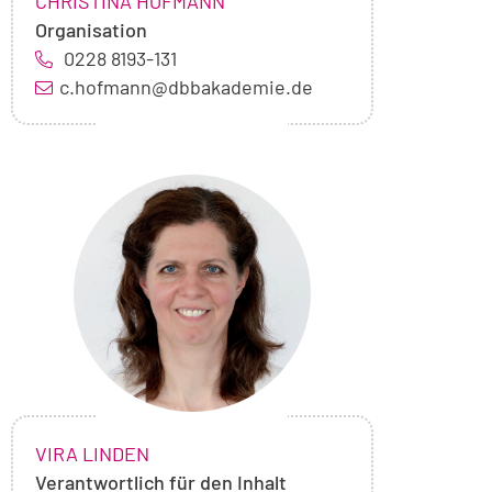
NAME:
,
CHRISTINA HOFMANN
Organisation
0228 8193-131
c.hofmann@dbbakademie.de
Foto
von
Vira
Linden
NAME:
,
VIRA LINDEN
Verantwortlich für den Inhalt