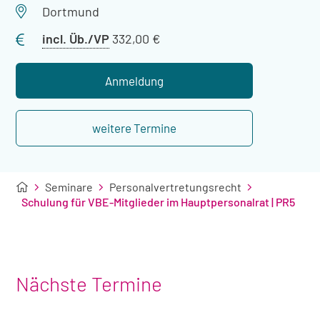
Veranstaltungsort
Dortmund
Preis
incl. Üb./VP
332,00 €
mit
Übernachtung
Anmeldung
weitere Termine
Seminare
Personalvertretungsrecht
Schulung für VBE-Mitglieder im Hauptpersonalrat | PR5
Nächste Termine