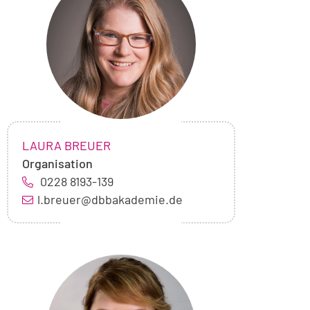
Laura
Breuer
NAME:
,
LAURA BREUER
Organisation
0228 8193-139
l.breuer@dbbakademie.de
Foto
von
Kerstin