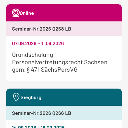
Online
Seminar-Nr.
2026 Q268 LB
07.09.2026
–
11.09.2026
Weitere
Grundschulung
Informationen
Personalvertretungsrecht Sachsen
zum
gem. § 47 I SächsPersVG
Seminar:
Siegburg
Seminar-Nr.
2026 Q266 LB
14.09.2026
–
18.09.2026