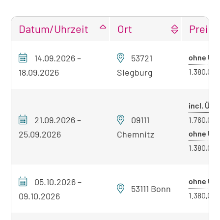
Datum/Uhrzeit
Ort
Preis
Tabellarische
14.09.2026
–
53721
ohne Üb.
Übersicht
unseres
18.09.2026
Siegburg
1.380,00 
Seminarangebots
zum
incl. Üb.
aktuell
21.09.2026
–
09111
1.760,00 
sichtbaren
25.09.2026
Chemnitz
ohne Üb.
Seminar
1.380,00 
05.10.2026
–
ohne Üb.
53111 Bonn
09.10.2026
1.380,00 