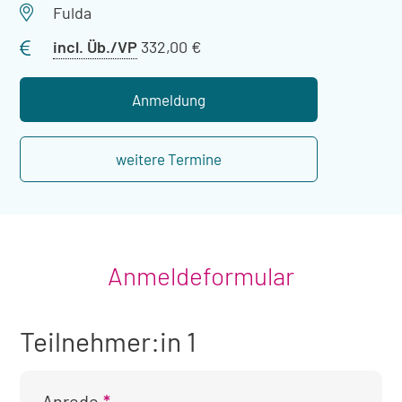
Veranstaltungsort
Fulda
Preis
incl. Üb./VP
332,00 €
mit
Übernachtung
Anmeldung
weitere Termine
Anmeldeformular
Teilnehmer:in 1
Anrede