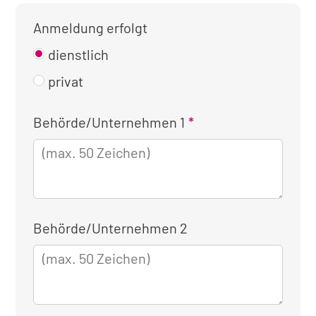
Anmeldung erfolgt
dienstlich
privat
Kontaktinformationen
Behörde/Unternehmen 1
für
die
dienstliche
Anmeldung
Behörde/Unternehmen 2