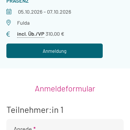
VERANSTALTUNGSART
PRÄSENZ
Veranstaltungszeitraum
05.10.2026
–
07.10.2026
Veranstaltungsort
Fulda
Preis
incl. Üb./VP
310,00 €
mit
Übernachtung
Anmeldung
Anmeldeformular
Teilnehmer:in 1
Anrede