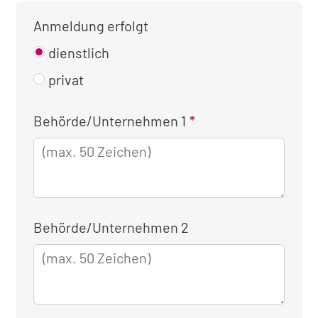
Anmeldung erfolgt
dienstlich
privat
Kontaktinformationen
Behörde/Unternehmen 1
für
die
dienstliche
Anmeldung
Behörde/Unternehmen 2