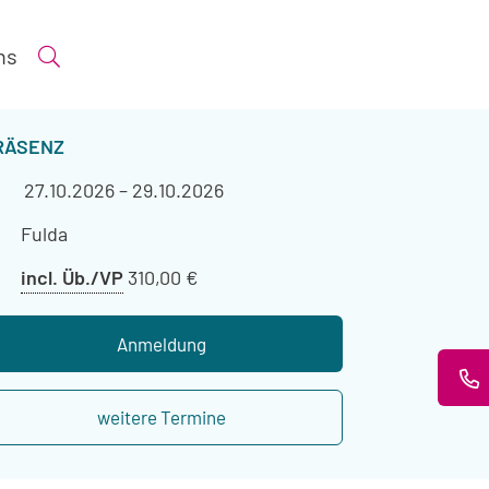
ns
Suche öffnen
ERANSTALTUNGSART
RÄSENZ
Veranstaltungszeitraum
27.10.2026
–
29.10.2026
Veranstaltungsort
Fulda
Preis
incl. Üb./VP
310,00 €
mit
Übernachtung
Anmeldung
weitere Termine