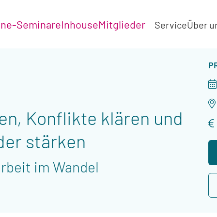
ine-Seminare
Inhouse
Mitglieder
Service
Über u
V
P
, Konflikte klären und
der stärken
beit im Wandel