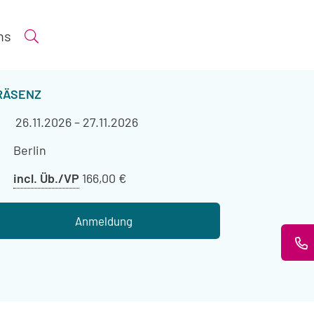
ns
Suche öffnen
ERANSTALTUNGSART
RÄSENZ
Veranstaltungszeitraum
26.11.2026
–
27.11.2026
Veranstaltungsort
Berlin
Preis
incl. Üb./VP
166,00 €
mit
Übernachtung
Anmeldung