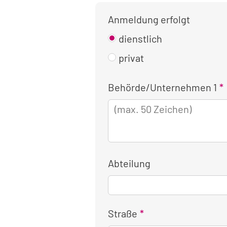
Anmeldung erfolgt
dienstlich
privat
Kontaktinformationen
Behörde/Unternehmen 1
für
die
dienstliche
Anmeldung
Abteilung
Straße