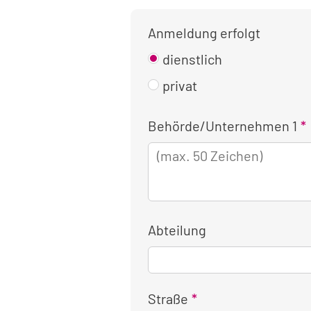
Anmeldung erfolgt
dienstlich
privat
Kontaktinformationen
Behörde/Unternehmen 1
für
die
dienstliche
Anmeldung
Abteilung
Straße