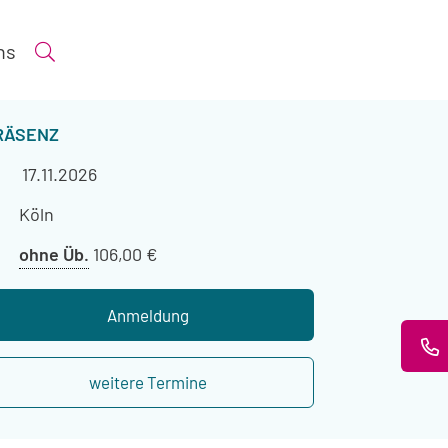
ns
Suche öffnen
ERANSTALTUNGSART
RÄSENZ
Veranstaltungszeitraum
17.11.2026
Veranstaltungsort
Köln
Preis
ohne Üb.
106,00 €
ohne
Übernachtung
Anmeldung
weitere Termine