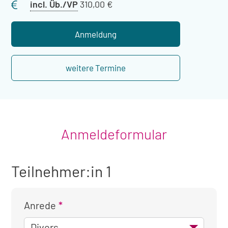
Preis
incl. Üb./VP
310,00 €
mit
Übernachtung
Anmeldung
weitere Termine
Anmeldeformular
Teilnehmer:in 1
Anrede