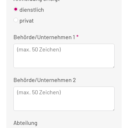
dienstlich
privat
Kontaktinformationen
Behörde/Unternehmen 1
für
die
dienstliche
Anmeldung
Behörde/Unternehmen 2
Abteilung