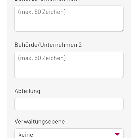
für
die
dienstliche
Anmeldung
Behörde/Unternehmen 2
Abteilung
Verwaltungsebene