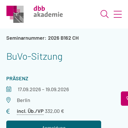
Suche ö
2026 B162 CH
BuVo-Sitzung
VERANSTALTUNGSART
PRÄSENZ
Veranstaltungszeitraum
17.09.2026
–
19.09.2026
Veranstaltungsort
Berlin
Preis
incl. Üb./VP
332,00 €
mit
Übernachtung
Anmeldung