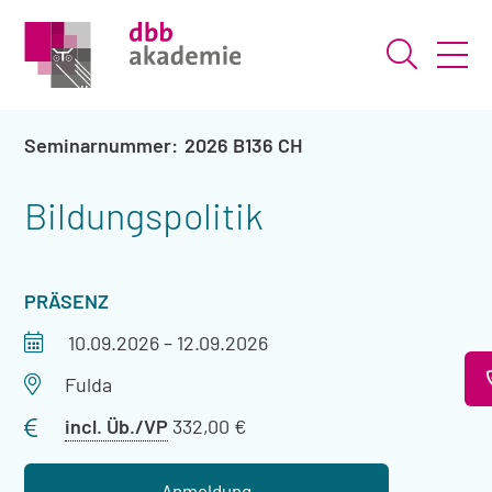
Suche ö
2026 B136 CH
Bildungspolitik
VERANSTALTUNGSART
PRÄSENZ
Veranstaltungszeitraum
10.09.2026
–
12.09.2026
Veranstaltungsort
Fulda
Preis
incl. Üb./VP
332,00 €
mit
Übernachtung
Anmeldung