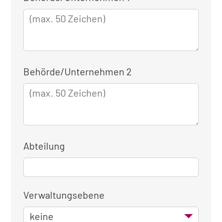
für
die
dienstliche
Anmeldung
Behörde/Unternehmen 2
Abteilung
Verwaltungsebene