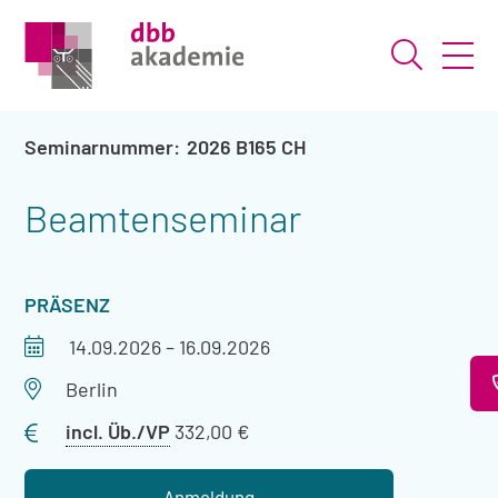
Suche ö
2026 B165 CH
Beamtenseminar
VERANSTALTUNGSART
PRÄSENZ
Veranstaltungszeitraum
14.09.2026
–
16.09.2026
Veranstaltungsort
Berlin
Preis
incl. Üb./VP
332,00 €
mit
Übernachtung
Anmeldung