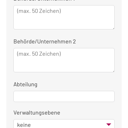
für
die
dienstliche
Anmeldung
Behörde/Unternehmen 2
Abteilung
Verwaltungsebene