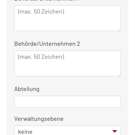
für
die
dienstliche
Anmeldung
Behörde/Unternehmen 2
Abteilung
Verwaltungsebene