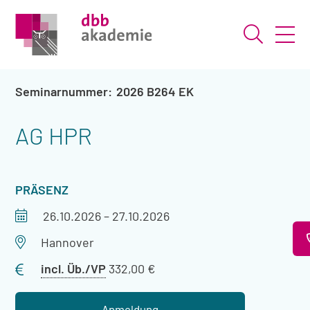
Suche ö
2026 B264 EK
AG HPR
VERANSTALTUNGSART
PRÄSENZ
Veranstaltungszeitraum
26.10.2026
–
27.10.2026
Veranstaltungsort
Hannover
Preis
incl. Üb./VP
332,00 €
mit
Übernachtung
Anmeldung