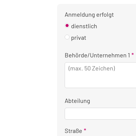
Anmeldung erfolgt
dienstlich
privat
Kontaktinformationen
Behörde/Unternehmen 1
für
die
dienstliche
Anmeldung
Abteilung
Straße