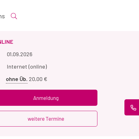
ns
Suche öffnen
ERANSTALTUNGSART
NLINE
Veranstaltungszeitraum
01.09.2026
Veranstaltungsort
Internet (online)
Preis
ohne Üb.
20,00 €
ohne
Übernachtung
Anmeldung
weitere Termine