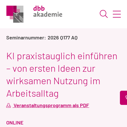
Suche ö
2026 Q177 AQ
KI praxistauglich einführen
– von ersten Ideen zur
wirksamen Nutzung im
Arbeitsalltag
Veranstaltungsprogramm als PDF
VERANSTALTUNGSART
ONLINE