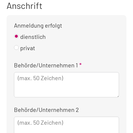
Anschrift
Anmeldung erfolgt
dienstlich
privat
Kontaktinformationen
Behörde/Unternehmen 1
für
die
dienstliche
Anmeldung
Behörde/Unternehmen 2