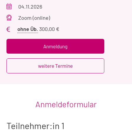
Veranstaltungszeitraum
04.11.2026
Veranstaltungsort
Zoom (online)
Preis
ohne Üb.
300,00 €
ohne
Übernachtung
Anmeldung
weitere Termine
Anmeldeformular
Teilnehmer:in 1