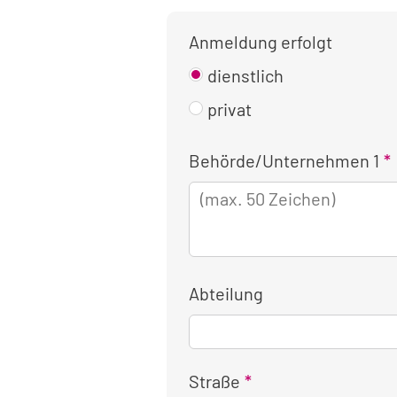
Anmeldung erfolgt
dienstlich
privat
Kontaktinformationen
Behörde/Unternehmen 1
für
die
dienstliche
Anmeldung
Abteilung
Straße