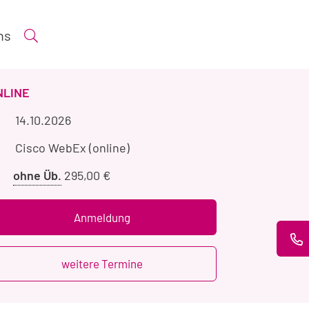
ns
Suche öffnen
ERANSTALTUNGSART
NLINE
Veranstaltungszeitraum
14.10.2026
Veranstaltungsort
Cisco WebEx (online)
Preis
ohne Üb.
295,00 €
ohne
Übernachtung
Anmeldung
weitere Termine