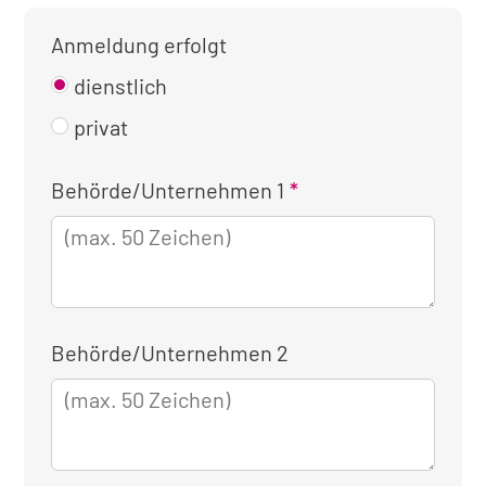
Anmeldung erfolgt
dienstlich
privat
Kontaktinformationen
Behörde/Unternehmen 1
für
die
dienstliche
Anmeldung
Behörde/Unternehmen 2