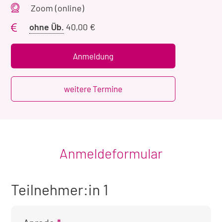
Veranstaltungsort
Zoom (online)
Preis
ohne Üb.
40,00 €
ohne
Übernachtung
Anmeldung
weitere Termine
Anmeldeformular
Teilnehmer:in 1