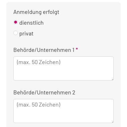
Anmeldung erfolgt
dienstlich
privat
Kontaktinformationen
Behörde/Unternehmen 1
für
die
dienstliche
Anmeldung
Behörde/Unternehmen 2