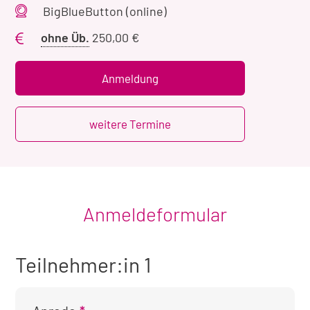
Veranstaltungsort
BigBlueButton (online)
Preis
ohne Üb.
250,00 €
ohne
Übernachtung
Anmeldung
weitere Termine
Anmeldeformular
Teilnehmer:in 1