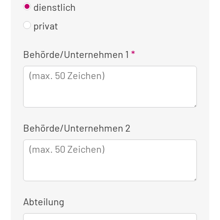
dienstlich
privat
Kontaktinformationen
Behörde/Unternehmen 1
für
die
dienstliche
Anmeldung
Behörde/Unternehmen 2
Abteilung