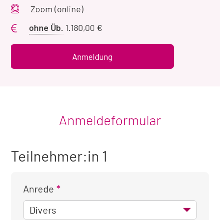
Veranstaltungsort
Zoom (online)
Preis
ohne Üb.
1.180,00 €
ohne
Übernachtung
Anmeldung
Anmeldeformular
Teilnehmer:in 1
Anrede