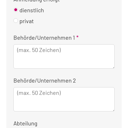
dienstlich
privat
Kontaktinformationen
Behörde/Unternehmen 1
für
die
dienstliche
Anmeldung
Behörde/Unternehmen 2
Abteilung