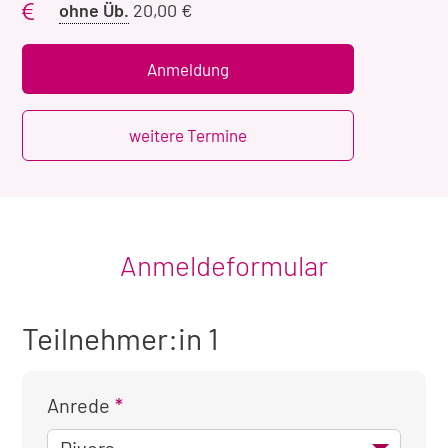
Preis
ohne Üb.
20,00 €
ohne
Übernachtung
Anmeldung
weitere Termine
Anmeldeformular
Teilnehmer:in 1
Anrede