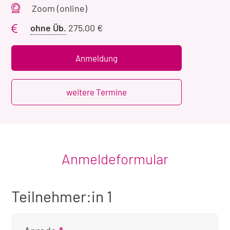
Veranstaltungsort
Zoom (online)
Preis
ohne Üb.
275,00 €
ohne
Übernachtung
Anmeldung
weitere Termine
Anmeldeformular
Teilnehmer:in 1