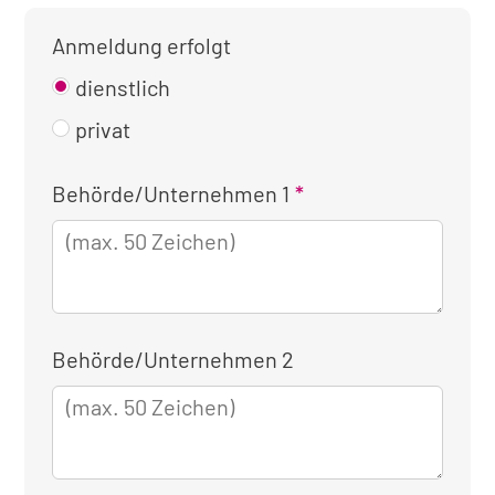
Anmeldung erfolgt
dienstlich
privat
Kontaktinformationen
Behörde/Unternehmen 1
für
die
dienstliche
Anmeldung
Behörde/Unternehmen 2