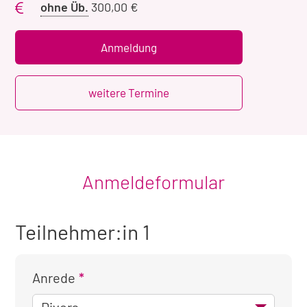
Preis
ohne Üb.
300,00 €
ohne
Übernachtung
Anmeldung
weitere Termine
Anmeldeformular
Teilnehmer:in 1
Anrede