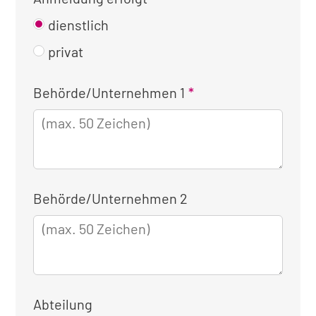
dienstlich
privat
Kontaktinformationen
Behörde/Unternehmen 1
für
die
dienstliche
Anmeldung
Behörde/Unternehmen 2
Abteilung