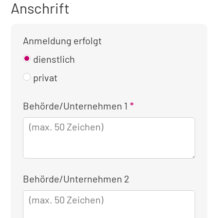
Anschrift
Anmeldung erfolgt
dienstlich
privat
Kontaktinformationen
Behörde/Unternehmen 1
für
die
dienstliche
Anmeldung
Behörde/Unternehmen 2