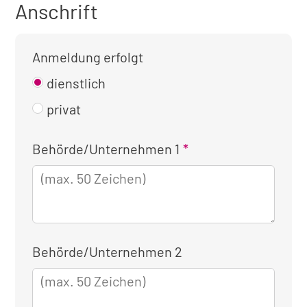
Anschrift
Anmeldung erfolgt
dienstlich
privat
Kontaktinformationen
Behörde/Unternehmen 1
für
die
dienstliche
Anmeldung
Behörde/Unternehmen 2