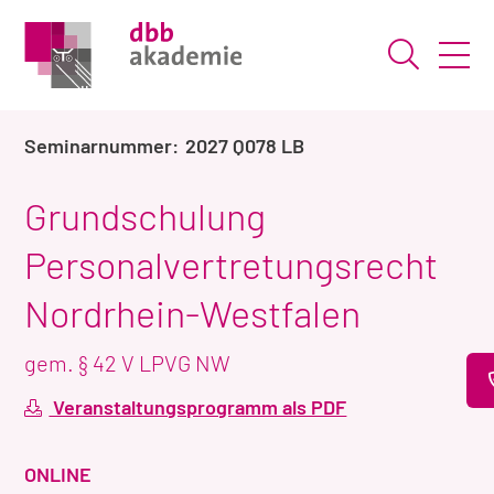
Suche ö
2027 Q078 LB
Grundschulung
Personalvertretungsrecht
Nordrhein-Westfalen
gem. § 42 V LPVG NW
Veranstaltungsprogramm als PDF
VERANSTALTUNGSART
ONLINE