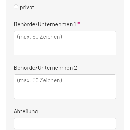
privat
Kontaktinformationen
Behörde/Unternehmen 1
für
die
dienstliche
Anmeldung
Behörde/Unternehmen 2
Abteilung