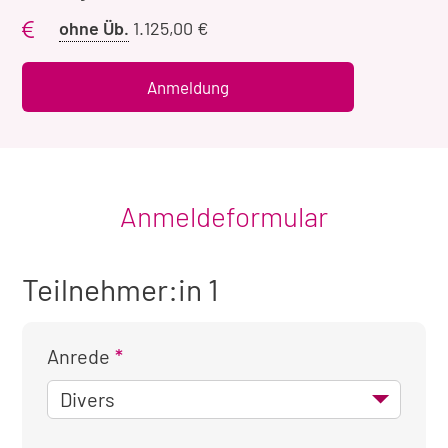
Preis
ohne Üb.
1.125,00 €
ohne
Übernachtung
Anmeldung
Anmeldeformular
Teilnehmer:in 1
Anrede