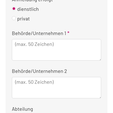
dienstlich
privat
Kontaktinformationen
Behörde/Unternehmen 1
für
die
dienstliche
Anmeldung
Behörde/Unternehmen 2
Abteilung