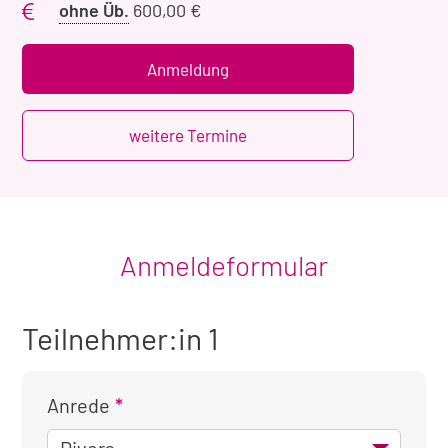
Preis
ohne Üb.
600,00 €
ohne
Übernachtung
Anmeldung
weitere Termine
Anmeldeformular
Teilnehmer:in 1
Anrede