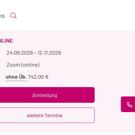
ns
Suche öffnen
ERANSTALTUNGSART
NLINE
Veranstaltungszeitraum
24.09.2026
–
12.11.2026
Veranstaltungsort
Zoom (online)
Preis
ohne Üb.
742,00 €
ohne
Übernachtung
Anmeldung
weitere Termine