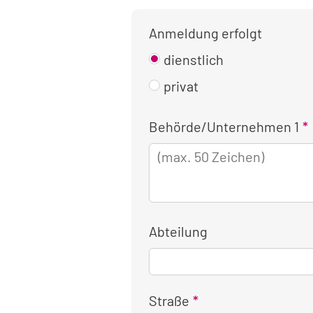
Anmeldung erfolgt
dienstlich
privat
Kontaktinformationen
Behörde/Unternehmen 1
für
die
dienstliche
Anmeldung
Abteilung
Straße