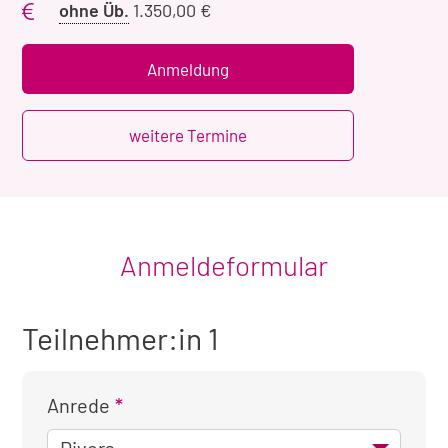
Preis
ohne Üb.
1.350,00 €
ohne
Übernachtung
Anmeldung
weitere Termine
Anmeldeformular
Teilnehmer:in 1
Anrede