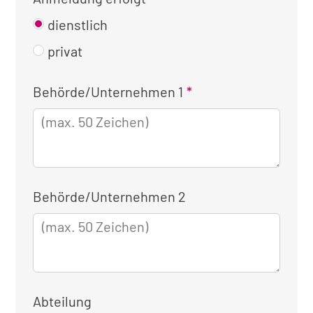
dienstlich
privat
Kontaktinformationen
Behörde/Unternehmen 1
für
die
dienstliche
Anmeldung
Behörde/Unternehmen 2
Abteilung