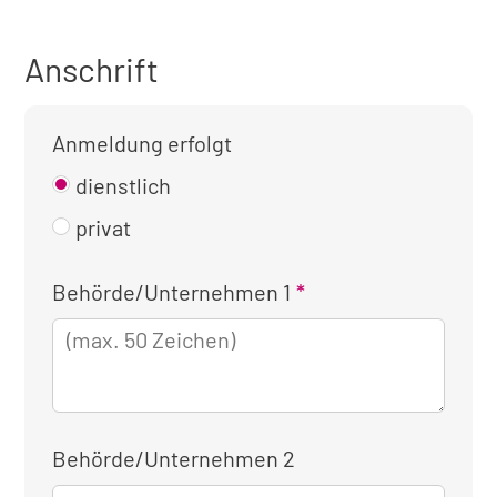
Anschrift
Anmeldung erfolgt
dienstlich
privat
Kontaktinformationen
Behörde/Unternehmen 1
für
die
dienstliche
Anmeldung
Behörde/Unternehmen 2