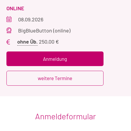
VERANSTALTUNGSART
ONLINE
Veranstaltungszeitraum
08.09.2026
Veranstaltungsort
BigBlueButton (online)
Preis
ohne Üb.
250,00 €
ohne
Übernachtung
Anmeldung
weitere Termine
Anmeldeformular