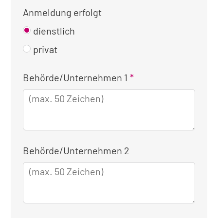
Anmeldung erfolgt
dienstlich
privat
Kontaktinformationen
Behörde/Unternehmen 1
für
die
dienstliche
Anmeldung
Behörde/Unternehmen 2