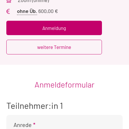
Zoom (online)
Preis
ohne Üb.
600,00 €
ohne
Übernachtung
Anmeldung
weitere Termine
Anmeldeformular
Teilnehmer:in 1
Anrede